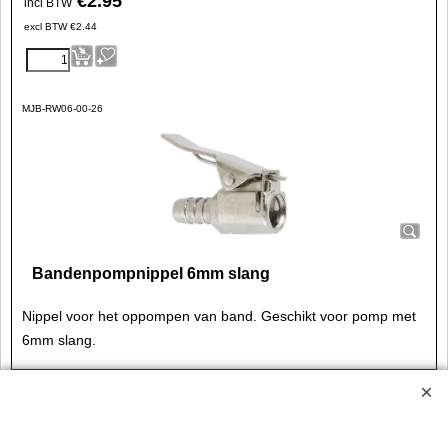
€
2.95
incl BTW
excl BTW
€
2.44
MJB-RW06-00-26
Bandenpompnippel 6mm slang
Nippel voor het oppompen van band. Geschikt voor pomp met
6mm slang.
€
2.95
incl BTW
excl BTW
€
2.44