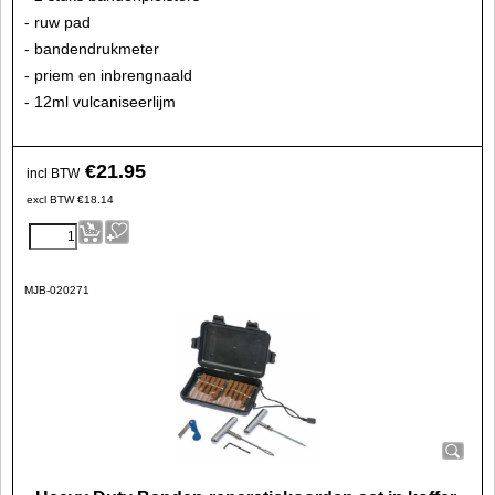
- ruw pad
- bandendrukmeter
- priem en inbrengnaald
- 12ml vulcaniseerlijm
€
21.95
incl BTW
excl BTW
€
18.14
MJB-020271