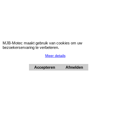
MJB-RW06-00-54
MJB-Motec maakt gebruik van cookies om uw
bezoekerservaring te verbeteren.
Meer details
Bandenpompnippel 8mm slang
Accepteren
Afmelden
Nippel voor het oppompen van band. Geschikt voor pomp met
8mm slang.
© 2026 - MJB-Motec