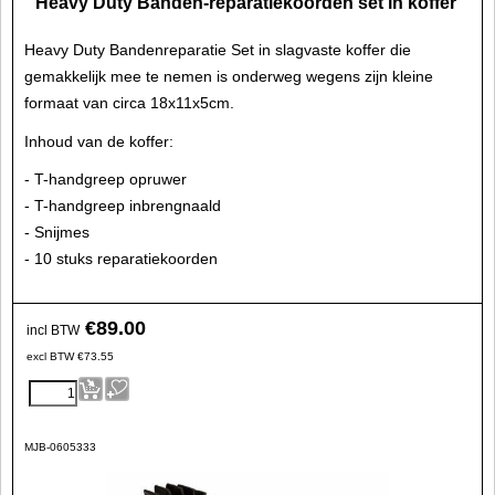
Heavy Duty Banden-reparatiekoorden set in koffer
Heavy Duty Bandenreparatie Set in slagvaste koffer die
gemakkelijk mee te nemen is onderweg wegens zijn kleine
formaat van circa 18x11x5cm.
Inhoud van de koffer:
- T-handgreep opruwer
- T-handgreep inbrengnaald
- Snijmes
- 10 stuks reparatiekoorden
€
89.00
incl BTW
excl BTW
€
73.55
MJB-0605333